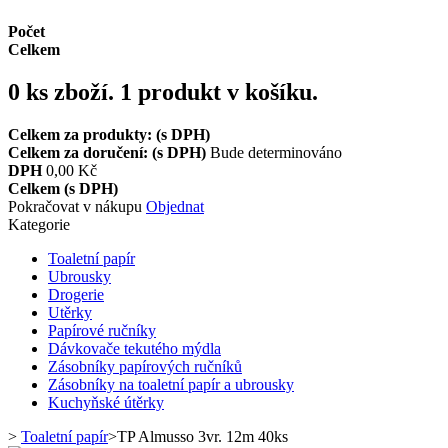
Počet
Celkem
0
ks zboží.
1 produkt v košíku.
Celkem za produkty: (s DPH)
Celkem za doručení: (s DPH)
Bude determinováno
DPH
0,00 Kč
Celkem (s DPH)
Pokračovat v nákupu
Objednat
Kategorie
Toaletní papír
Ubrousky
Drogerie
Utěrky
Papírové ručníky
Dávkovače tekutého mýdla
Zásobníky papírových ručníků
Zásobníky na toaletní papír a ubrousky
Kuchyňské útěrky
>
Toaletní papír
>
TP Almusso 3vr. 12m 40ks