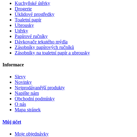
Kuchyňské útěrky
Drogerie
Úklidové prostředky
Toaletní papír
Ubrousky
Utěrky
Papírové ručníky
Dávkovače tekutého mýdla
Zásobníky papírových ručníků
Zásobníky na toaletní papír a ubrousky
Informace
Slevy
Novinky
Nejprodávanější produkty
Napište nám
Obchodní podmínky
O nás
Mapa stránek
Můj účet
Moje objednávky