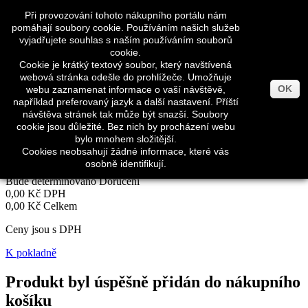
Přihlásit se
Při provozování tohoto nákupního portálu nám
Měna :
CZK
pomáhají soubory cookie. Používáním našich služeb
vyjadřujete souhlas s naším používáním souborů
Czech koruna (CZK)
cookie.
Euro (EUR)
Cookie je krátký textový soubor, který navštívená
webová stránka odešle do prohlížeče. Umožňuje
Napište nám
OK
webu zaznamenat informace o vaší návštěvě,
Zavolejte nám:
+420 567 217 509
například preferovaný jazyk a další nastavení. Příští
návštěva stránek tak může být snazší. Soubory
Vyhledávání
cookie jsou důležité. Bez nich by procházení webu
Košík
0
x
Produkty
(prázdný)
bylo mnohem složitější.
Cookies neobsahují žádné informace, které vás
Žádné produkty
osobně identifikují.
Bude determinováno
Doručení
0,00 Kč
DPH
0,00 Kč
Celkem
Ceny jsou s DPH
K pokladně
Produkt byl úspěšně přidán do nákupního
košíku